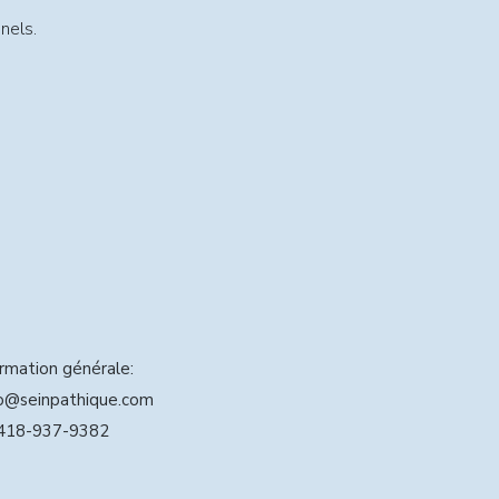
nels.
ormation générale:
o@seinpathique.com
418-937-9382