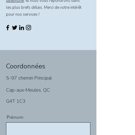
téléphone
, et nous vous répondrons dans
les plus brefs délais. Merci de votre intérêt
pour nos services !
Coordonnées
5-97 chemin Principal
Cap-aux-Meules, QC
G4T 1C3
Prénom