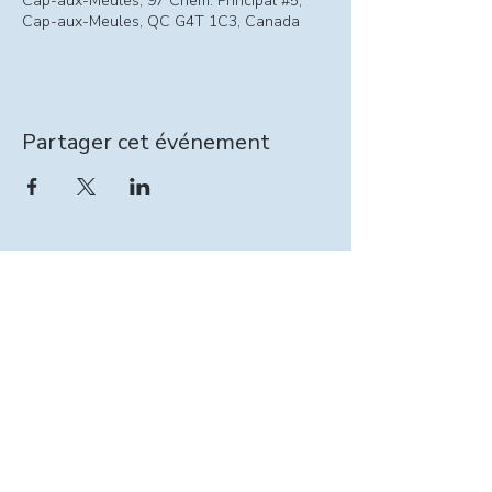
Cap-aux-Meules, 97 Chem. Principal #5,
Cap-aux-Meules, QC G4T 1C3, Canada
Partager cet événement
Information relevailles :
intervenante@seinpathique.com
© 2025 par Entraide Sein-Pathique.