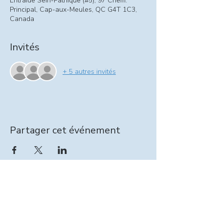
Entraide Sein-Pathique (#5), 97 Chem.
Principal, Cap-aux-Meules, QC G4T 1C3,
Canada
Invités
+ 5 autres invités
Partager cet événement
Information relevailles :
intervenante@seinpathique.com