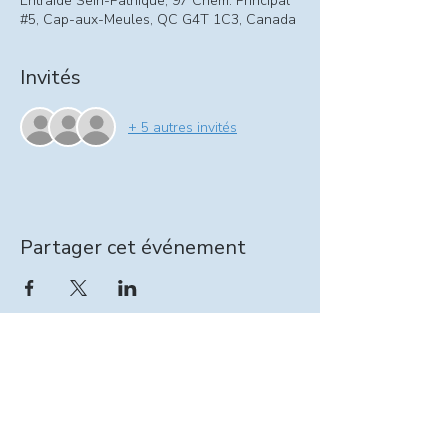
Entraide Sein-Pathique, 97 Chem. Principal
#5, Cap-aux-Meules, QC G4T 1C3, Canada
Invités
+ 5 autres invités
Partager cet événement
Information relevailles :
intervenante@seinpathique.com