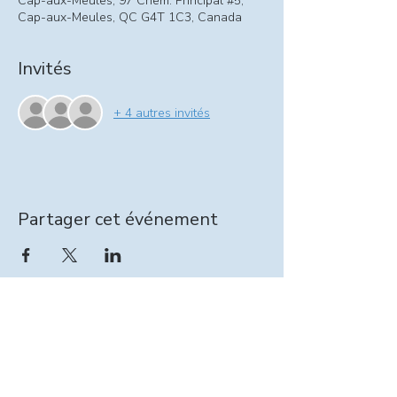
Cap-aux-Meules, 97 Chem. Principal #5,
Cap-aux-Meules, QC G4T 1C3, Canada
Invités
+ 4 autres invités
Partager cet événement
Information relevailles :
intervenante@seinpathique.com