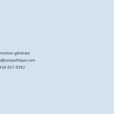
ormation générale:
o@seinpathique.com
418-937-9382