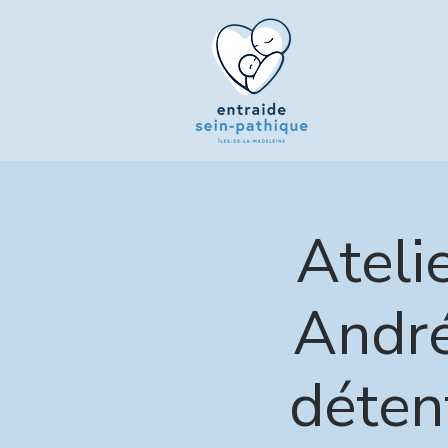
Ateli
André
déten