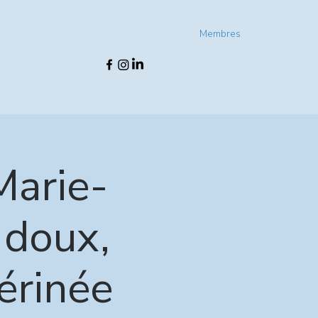
Membres
Marie-
 doux,
érinée