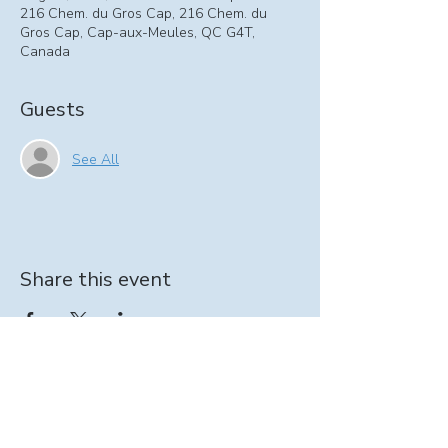
216 Chem. du Gros Cap, 216 Chem. du
Gros Cap, Cap-aux-Meules, QC G4T,
Canada
Guests
See All
Share this event
Information on At-home support program:
intervenante@seinpathique.com