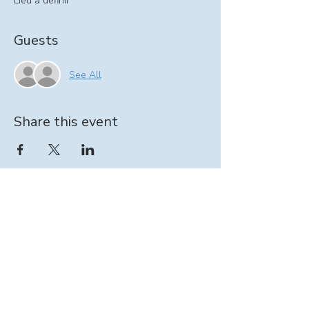
Lieu à définir
Guests
See All
Share this event
Information on At-home support program:
intervenante@seinpathique.com
© 2025 by Entraide Sein-Pathique.