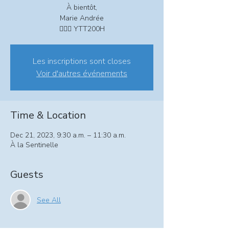
À bientôt,
Marie Andrée
🧘🏽‍♀️ YTT200H
Les inscriptions sont closes
Voir d'autres événements
Time & Location
Dec 21, 2023, 9:30 a.m. – 11:30 a.m.
À la Sentinelle
Guests
See All