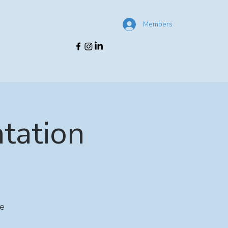
Members
ntation
le