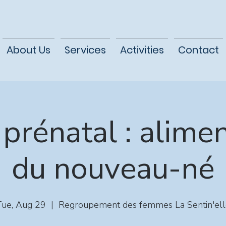
About Us
Services
Activities
Contact
prénatal : alime
du nouveau-né
Tue, Aug 29
  |  
Regroupement des femmes La Sentin'el