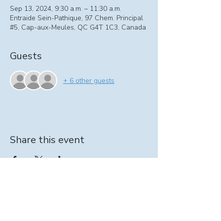
Sep 13, 2024, 9:30 a.m. – 11:30 a.m.
Entraide Sein-Pathique, 97 Chem. Principal
#5, Cap-aux-Meules, QC G4T 1C3, Canada
Guests
+ 6 other guests
Share this event
Information on At-home support program:
intervenante@seinpathique.com