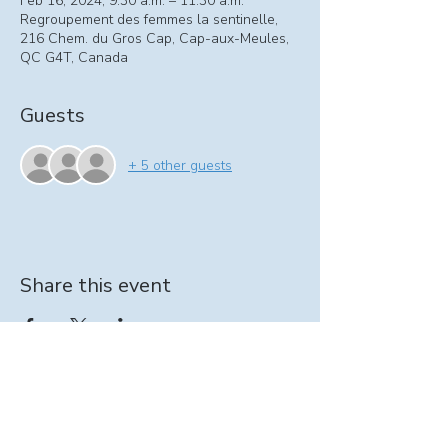
Feb 16, 2024, 9:30 a.m. – 11:30 a.m.
Regroupement des femmes la sentinelle,
216 Chem. du Gros Cap, Cap-aux-Meules,
QC G4T, Canada
Guests
+ 5 other guests
Share this event
Information on At-home support program:
intervenante@seinpathique.com