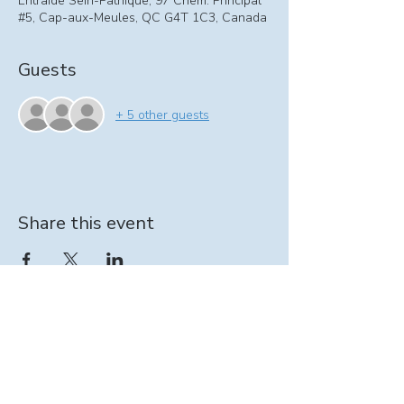
Entraide Sein-Pathique, 97 Chem. Principal
#5, Cap-aux-Meules, QC G4T 1C3, Canada
Guests
+ 5 other guests
Share this event
Information on At-home support program:
intervenante@seinpathique.com