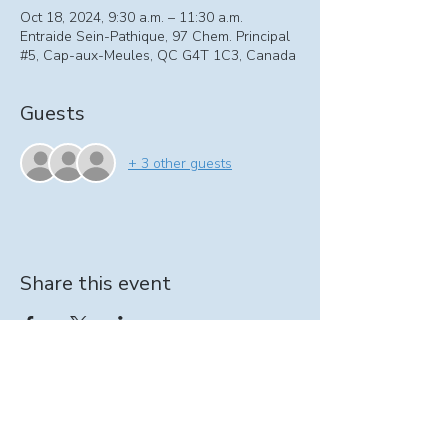
Oct 18, 2024, 9:30 a.m. – 11:30 a.m.
Entraide Sein-Pathique, 97 Chem. Principal
#5, Cap-aux-Meules, QC G4T 1C3, Canada
Guests
+ 3 other guests
Share this event
Information on At-home support program:
intervenante@seinpathique.com