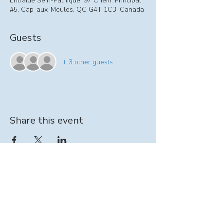
Entraide Sein-Pathique, 97 Chem. Principal
#5, Cap-aux-Meules, QC G4T 1C3, Canada
Guests
+ 3 other guests
Share this event
Information on At-home support program:
intervenante@seinpathique.com