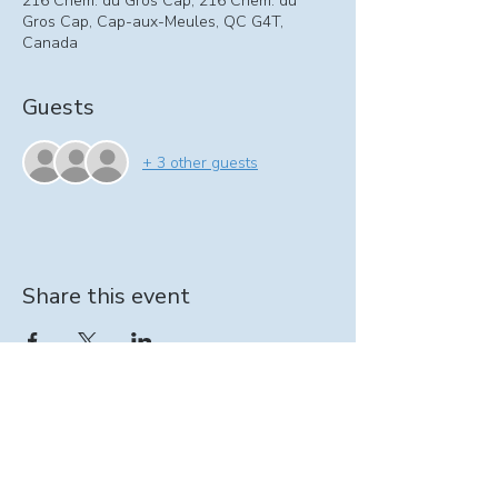
216 Chem. du Gros Cap, 216 Chem. du
Gros Cap, Cap-aux-Meules, QC G4T,
Canada
Guests
+ 3 other guests
Share this event
Information on At-home support program:
intervenante@seinpathique.com